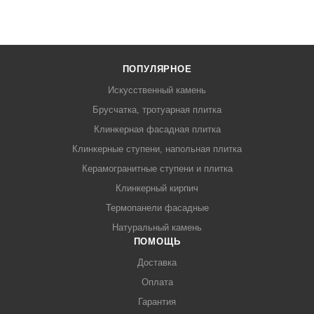
ПОПУЛЯРНОЕ
Искусственный камень
Брусчатка, тротуарная плитка
Клинкерная фасадная плитка
Клинкерные ступени, напольная плитка
Керамогранитные ступени и плитка
Клинкерный кирпич
Термопанели фасадные
Натуральный камень
ПОМОЩЬ
Доставка
Оплата
Гарантия