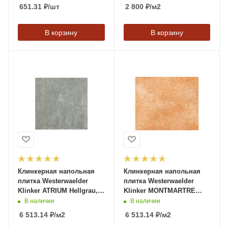
Naturabeige, 310*320*9,5
651.31
₽
/шт
2 800
₽
/м2
мм
В корзину
В корзину
Клинкерная напольная
Клинкерная напольная
плитка Westerwaelder
плитка Westerwaelder
Klinker ATRIUM Hellgrau,
Klinker MONTMARTRE
310*310*9,5 мм
Zimtbraun, 310*310*9,5 мм
В наличии
В наличии
6 513.14
₽
/м2
6 513.14
₽
/м2