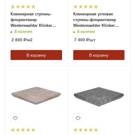
Клинкерная ступень-
Клинкерная угловая
флорентинер
ступень-флорентинер
Westerwaelder Klinker
Westerwaelder Klinker
ATRIUM Hellgrau,
MONTMARTRE
В наличии
В наличии
310*320*9,5 мм
Moccabraun, 320*320*9,5
2 800
₽
/м2
7 400
₽
/шт
мм
В корзину
В корзину