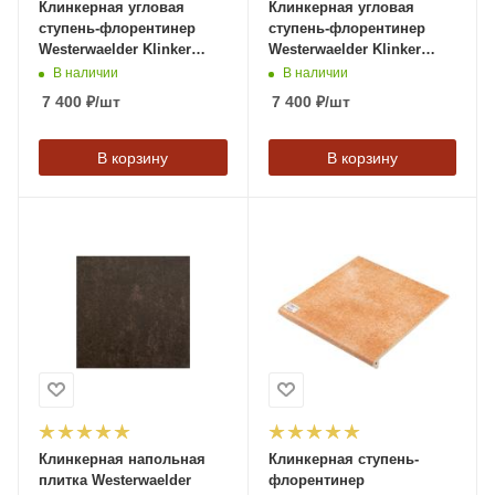
Клинкерная угловая
Клинкерная угловая
ступень-флорентинер
ступень-флорентинер
Westerwaelder Klinker
Westerwaelder Klinker
ATRIUM Hellbeige,
ATRIUM Mittelgrau,
В наличии
В наличии
320*320*9,5 мм
320*320*9,5 мм
7 400
₽
/шт
7 400
₽
/шт
В корзину
В корзину
Клинкерная напольная
Клинкерная ступень-
плитка Westerwaelder
флорентинер