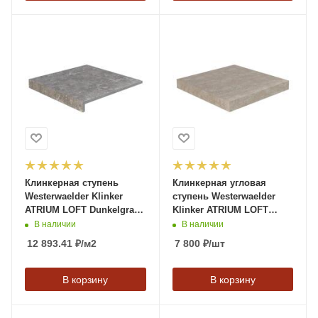
Клинкерная ступень
Клинкерная угловая
Westerwaelder Klinker
ступень Westerwaelder
ATRIUM LOFT Dunkelgrau,
Klinker ATRIUM LOFT
310*320*9,5 мм
Hellbeige, 320*320*9,5 мм
В наличии
В наличии
12 893.41
₽
/м2
7 800
₽
/шт
В корзину
В корзину