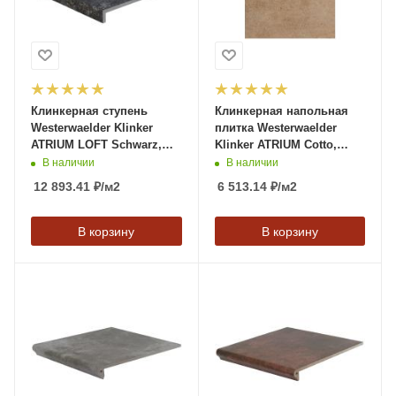
Клинкерная ступень
Клинкерная напольная
Westerwaelder Klinker
плитка Westerwaelder
ATRIUM LOFT Schwarz,
Klinker ATRIUM Cotto,
310*320*9,5 мм
310*310*9,5 мм
В наличии
В наличии
12 893.41
₽
/м2
6 513.14
₽
/м2
В корзину
В корзину