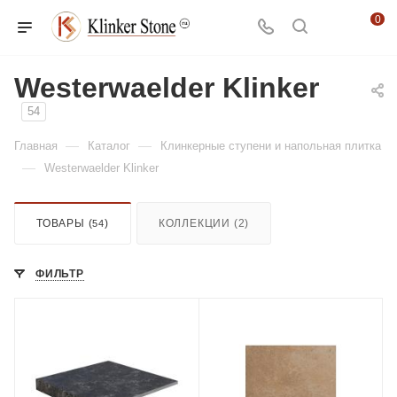
0
Westerwaelder Klinker
54
—
—
Главная
Каталог
Клинкерные ступени и напольная плитка
—
Westerwaelder Klinker
ТОВАРЫ (
)
КОЛЛЕКЦИИ (2)
54
ФИЛЬТР