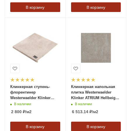
В корзину
В корзину
Клинкерная ступень-
Клинкерная напольная
флорентинер
плитка Westerwaelder
Westerwaelder Klinker
Klinker ATRIUM Hellbeige,
MONTMARTRE Steingrau,
310*310*9,5 мм
В наличии
В наличии
310*320*9,5 мм
2 800
₽
/м2
6 513.14
₽
/м2
В корзину
В корзину