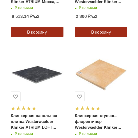
Klinker ATRIUM Mocca,
Westerwaelder Klinker
310*310*9,5 мм
MONTMARTRE Zimtbraun,
В наличии
В наличии
310*320*9,5 мм
6 513.14
₽
/м2
2 800
₽
/м2
В корзину
В корзину
Клинкерная напольная
Клинкерная ступень-
плитка Westerwaelder
флорентинер
Klinker ATRIUM LOFT
Westerwaelder Klinker
Schwarz, 310*310*9,5 мм
MONTMARTRE
В наличии
В наличии