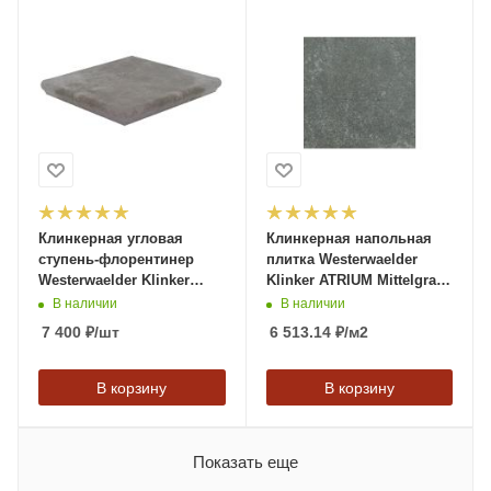
Клинкерная угловая
Клинкерная напольная
ступень-флорентинер
плитка Westerwaelder
Westerwaelder Klinker
Klinker ATRIUM Mittelgrau,
ATRIUM Graubraun,
310*310*9,5 мм
В наличии
В наличии
320*320*9,5 мм
7 400
₽
/шт
6 513.14
₽
/м2
В корзину
В корзину
Показать еще