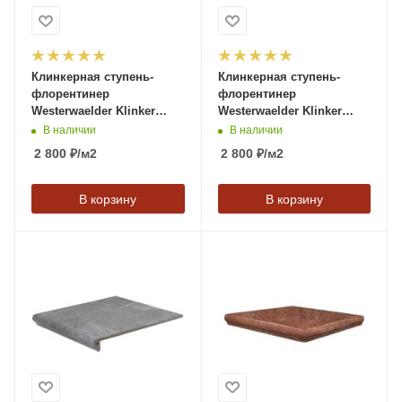
Клинкерная ступень-
Клинкерная ступень-
флорентинер
флорентинер
Westerwaelder Klinker
Westerwaelder Klinker
ATRIUM Graubraun,
ATRIUM Scotch,
В наличии
В наличии
310*320*9,5 мм
310*320*9,5 мм
2 800
₽
/м2
2 800
₽
/м2
В корзину
В корзину