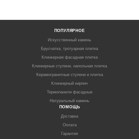
ПОПУЛЯРНОЕ
Искусственный камень
Брусчатка, тротуарная плитка
Клинкерная фасадная плитка
Клинкерные ступени, напольная плитка
Керамогранитные ступени и плитка
Клинкерный кирпич
Термопанели фасадные
Натуральный камень
ПОМОЩЬ
Доставка
Оплата
Гарантия