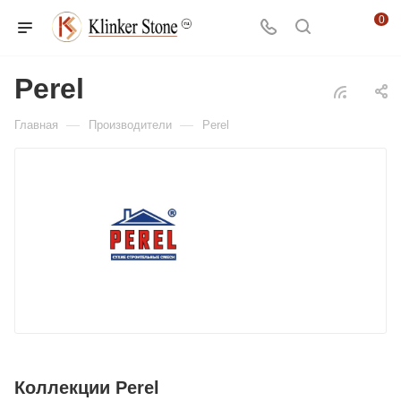
0
Perel
—
—
Главная
Производители
Perel
Коллекции Perel