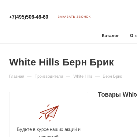
+7(495)506-46-60
ЗАКАЗАТЬ ЗВОНОК
Каталог
О 
White Hills Берн Брик
—
—
—
Главная
Производители
White Hills
Берн Брик
Товары White
Будьте в курсе наших акций и
новостей