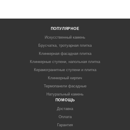
ПОПУЛЯРНОЕ
Искусственный камень
Брусчатка, тротуарная плитка
Клинкерная фасадная плитка
Клинкерные ступени, напольная плитка
Керамогранитные ступени и плитка
Клинкерный кирпич
Термопанели фасадные
Натуральный камень
ПОМОЩЬ
Доставка
Оплата
Гарантия