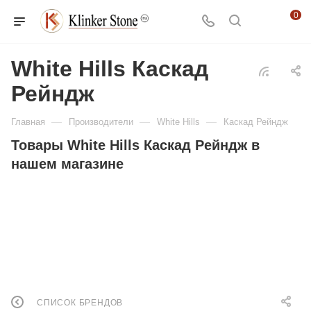
0
White Hills Каскад
Рейндж
—
—
—
Главная
Производители
White Hills
Каскад Рейндж
Товары White Hills Каскад Рейндж в
нашем магазине
СПИСОК БРЕНДОВ