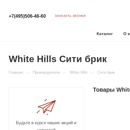
+7(495)506-46-60
ЗАКАЗАТЬ ЗВОНОК
Каталог
О 
White Hills Сити брик
—
—
—
Главная
Производители
White Hills
Сити брик
Товары White
Будьте в курсе наших акций и
новостей