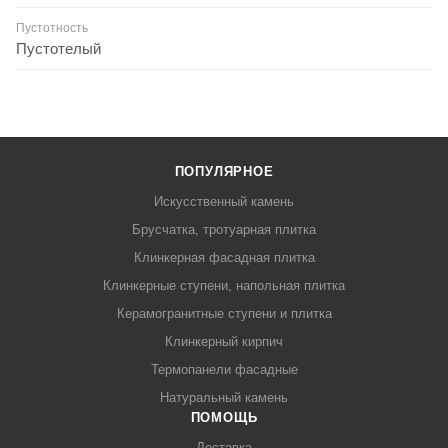
Пустотность
Пустотелый
ПОПУЛЯРНОЕ
Искусственный камень
Брусчатка, тротуарная плитка
Клинкерная фасадная плитка
Клинкерные ступени, напольная плитка
Керамогранитные ступени и плитка
Клинкерный кирпич
Термопанели фасадные
Натуральный камень
ПОМОЩЬ
Доставка