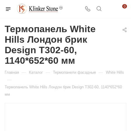
0
Термопанель White
Hills Лондон брик
Design T302-60,
1140*652*60 мм
—
—
—
Главная
Каталог
Термопанели фасадные
White Hills
—
Термопанель White Hills Лондон брик Design T302-60, 1140*652*60
мм