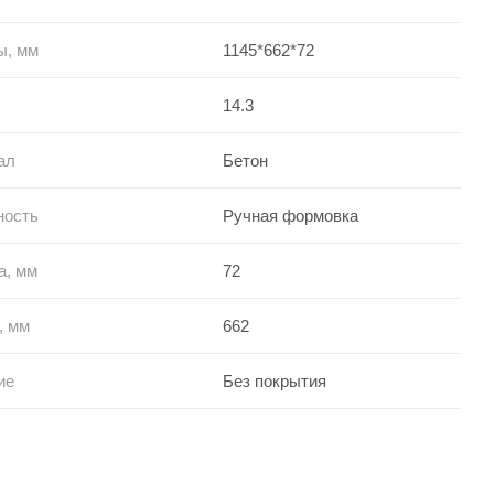
ы, мм
1145*662*72
14.3
ал
Бетон
ность
Ручная формовка
а, мм
72
, мм
662
ие
Без покрытия