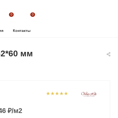
0
0
ия
Контакты
52*60 мм
46
₽
/м2