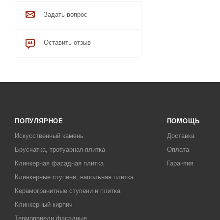
Задать вопрос
Оставить отзыв
ПОПУЛЯРНОЕ
ПОМОЩЬ
Искусственный камень
Доставка
Брусчатка, тротуарная плитка
Оплата
Клинкерная фасадная плитка
Гарантия
Клинкерные ступени, напольная плитка
Керамогранитные ступени и плитка
Клинкерный кирпич
Термопанели фасадные