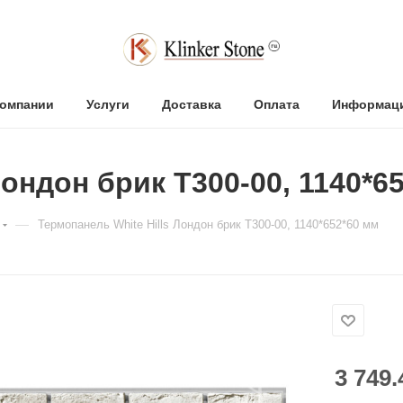
компании
Услуги
Доставка
Оплата
Информац
Лондон брик T300-00, 1140*6
—
Термопанель White Hills Лондон брик T300-00, 1140*652*60 мм
3 749.