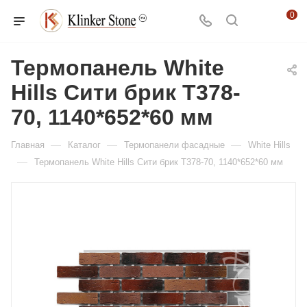
0
Термопанель White
Hills Сити брик T378-
70, 1140*652*60 мм
—
—
—
Главная
Каталог
Термопанели фасадные
White Hills
—
Термопанель White Hills Сити брик T378-70, 1140*652*60 мм