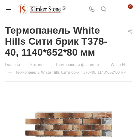
0
Термопанель White
Hills Сити брик T378-
40, 1140*652*80 мм
—
—
—
Главная
Каталог
Термопанели фасадные
White Hills
—
Термопанель White Hills Сити брик T378-40, 1140*652*80 мм