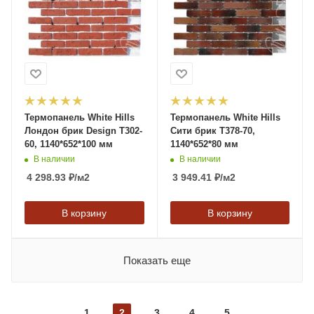
Термопанель White Hills
Термопанель White Hills
Лондон брик Design T302-
Сити брик T378-70,
60, 1140*652*100 мм
1140*652*80 мм
В наличии
В наличии
4 298.93
₽
/м2
3 949.41
₽
/м2
В корзину
В корзину
Показать еще
1
2
3
4
5