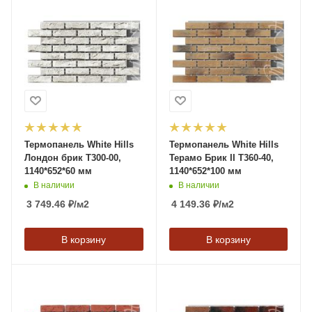
Термопанель White Hills
Термопанель White Hills
Лондон брик T300-00,
Терамо Брик II T360-40,
1140*652*60 мм
1140*652*100 мм
В наличии
В наличии
3 749.46
₽
/м2
4 149.36
₽
/м2
В корзину
В корзину