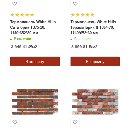
Термопанель White Hills
Термопанель White Hills
Сити брик T375-10,
Терамо Брик II Т364-70,
1140*652*80 мм
1140*652*60 мм
В наличии
В наличии
3 949.41
₽
/м2
3 899.81
₽
/м2
В корзину
В корзину