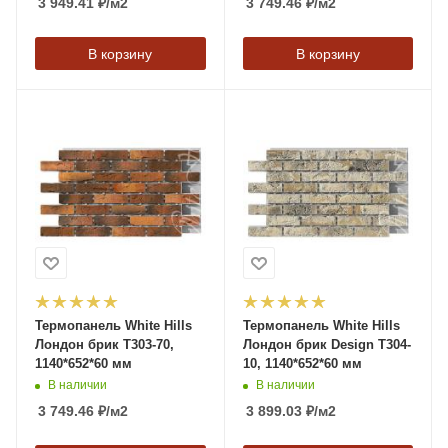
3 949.41
₽
/м2
3 749.46
₽
/м2
В корзину
В корзину
Термопанель White Hills
Термопанель White Hills
Лондон брик T303-70,
Лондон брик Design T304-
1140*652*60 мм
10, 1140*652*60 мм
В наличии
В наличии
3 749.46
₽
/м2
3 899.03
₽
/м2