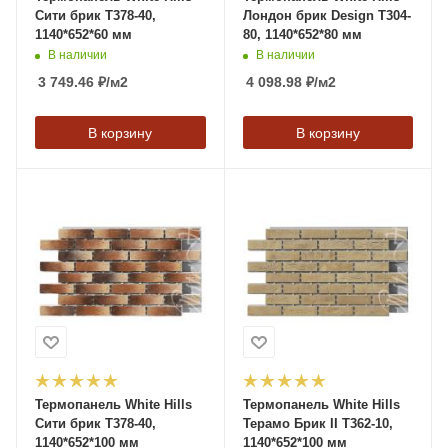
Сити брик T378-40,
Лондон брик Design T304-
1140*652*60 мм
80, 1140*652*80 мм
В наличии
В наличии
3 749.46
₽
/м2
4 098.98
₽
/м2
В корзину
В корзину
Термопанель White Hills
Термопанель White Hills
Сити брик T378-40,
Терамо Брик II T362-10,
1140*652*100 мм
1140*652*100 мм